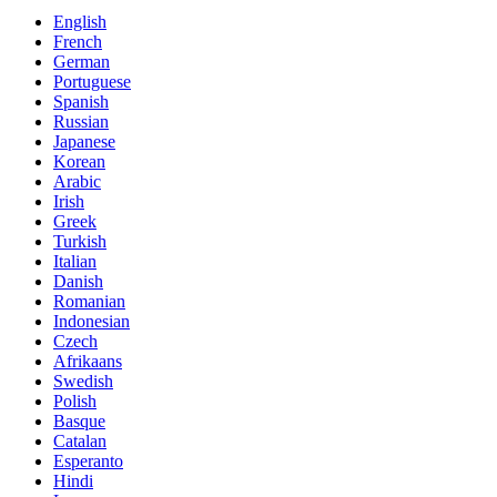
English
French
German
Portuguese
Spanish
Russian
Japanese
Korean
Arabic
Irish
Greek
Turkish
Italian
Danish
Romanian
Indonesian
Czech
Afrikaans
Swedish
Polish
Basque
Catalan
Esperanto
Hindi