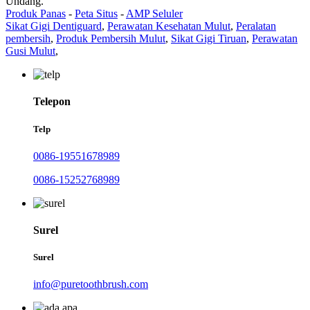
Undang.
Produk Panas
-
Peta Situs
-
AMP Seluler
Sikat Gigi Dentiguard
,
Perawatan Kesehatan Mulut
,
Peralatan
pembersih
,
Produk Pembersih Mulut
,
Sikat Gigi Tiruan
,
Perawatan
Gusi Mulut
,
Telepon
Telp
0086-19551678989
0086-15252768989
Surel
Surel
info@puretoothbrush.com