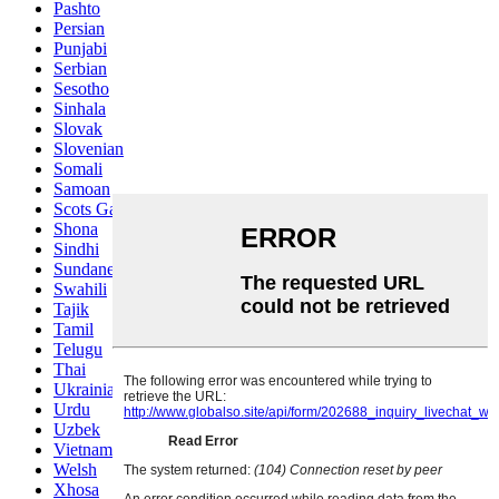
Pashto
Persian
Punjabi
Serbian
Sesotho
Sinhala
Slovak
Slovenian
Somali
Samoan
Scots Gaelic
Shona
Sindhi
Sundanese
Swahili
Tajik
Tamil
Telugu
Thai
Ukrainian
Urdu
Uzbek
Vietnamese
Welsh
Xhosa