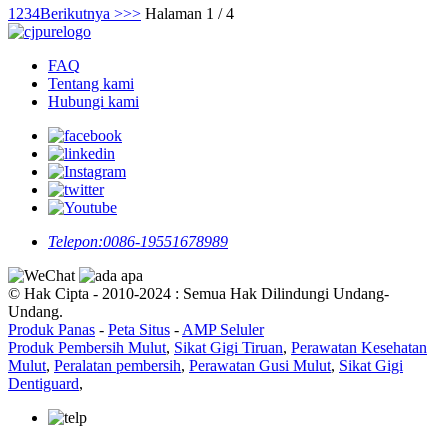
1
2
3
4
Berikutnya >
>>
Halaman 1 / 4
FAQ
Tentang kami
Hubungi kami
Telepon:
0086-19551678989
© Hak Cipta - 2010-2024 : Semua Hak Dilindungi Undang-
Undang.
Produk Panas
-
Peta Situs
-
AMP Seluler
Produk Pembersih Mulut
,
Sikat Gigi Tiruan
,
Perawatan Kesehatan
Mulut
,
Peralatan pembersih
,
Perawatan Gusi Mulut
,
Sikat Gigi
Dentiguard
,