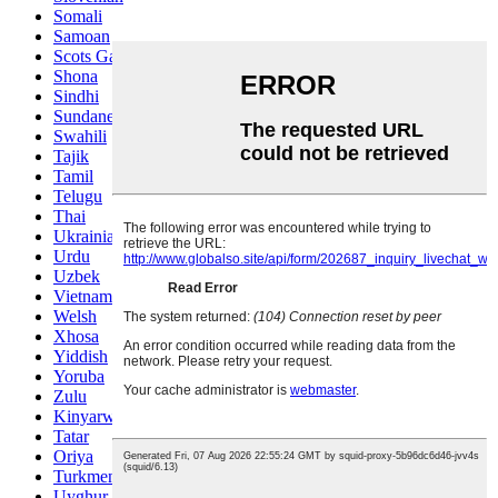
Somali
Samoan
Scots Gaelic
Shona
Sindhi
Sundanese
Swahili
Tajik
Tamil
Telugu
Thai
Ukrainian
Urdu
Uzbek
Vietnamese
Welsh
Xhosa
Yiddish
Yoruba
Zulu
Kinyarwanda
Tatar
Oriya
Turkmen
Uyghur