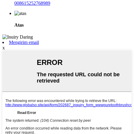
008615252768989
Atas
Mengirim email
x