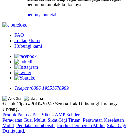
penumpukan plak berbahaya.
pertanyaan
detail
FAQ
Tentang kami
Hubungi kami
Telepon:
0086-19551678989
© Hak Cipta - 2010-2024 : Semua Hak Dilindungi Undang-
Undang.
Produk Panas
-
Peta Situs
-
AMP Seluler
Perawatan Gusi Mulut
,
Sikat Gigi Tiruan
,
Perawatan Kesehatan
Mulut
,
Peralatan pembersih
,
Produk Pembersih Mulut
,
Sikat Gigi
Dentiguard
,