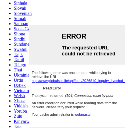
Sinhala
Slovak
Slovenian
Somali
Samoan
Scots Gaelic
Shona
Sindhi
Sundanese
Swahili
Tajik
Tamil
Telugu
Thai
Ukrainian
Urdu
Uzbek
Vietnamese
Welsh
Xhosa
Yiddish
Yoruba
Zulu
Kinyarwanda
Tatar